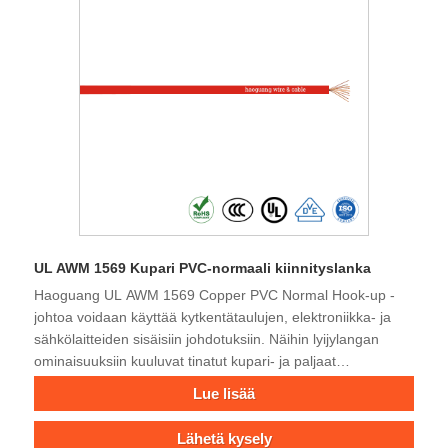
UL AWM 1569 Kupari PVC-normaali kiinnityslanka
Haoguang UL AWM 1569 Copper PVC Normal Hook-up -
johtoa voidaan käyttää kytkentätaulujen, elektroniikka- ja
sähkölaitteiden sisäisiin johdotuksiin. Näihin lyijylangan
ominaisuuksiin kuuluvat tinatut kupari- ja paljaat
kuparijohtimet, PVC-eristys ja 300 voltin nimellislämpötila,
Lue lisää
joka vaihtelee 105 ° C: seen. Se läpäisi liekkitestin.
Haoguan-kaapeli tukee erilaisia ​​kaapeleita sovelluksellesi.
Lähetä kysely