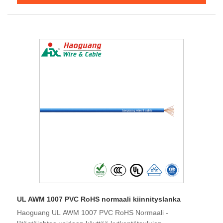
Pls ota yhteyttä keskustellaksesi vaatimuksistasi.
UL AWM 1007 PVC RoHS normaali kiinnityslanka
Haoguang UL AWM 1007 PVC RoHS Normaali -