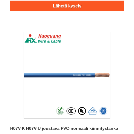
Lähetä kysely
H07V-K H07V-U joustava PVC-normaali kiinnityslanka