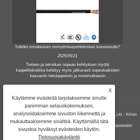
n
Tutkitko rinnakkaisen moniydinkaapelitekniikan tulevaisuutta?
2025/05/21
Tieteen ja tekniikan nopean kehityksen myötä
Pois
kaapelitekniikka kehittyy myös jatkuvasti sopeutuakseen
kak
n
kasvaviin tietotarpeisiin ja monimutkaisiin
si
viestintäjärjestelmiin. Tällä alalla "Parallel Multi Core Cable"
si
on tullut avainsana, joka on herättänyt paljon huomiota. Se
X
edustaa uudenlaista kaapelirakennetta, joka on suunniteltu
Käytämme evästeitä tarjotaksemme sinulle
parantamaan lähetyksen tehokkuutta, vähentämään
latenssia ja täyttämään nykyaikaisten viestintälaitteiden
paremman selauskokemuksen,
vaatimukset.
analysoidaksemme sivuston liikennettä ja
Copyright © 2019 Xiangshan Haoguang Electric Wire & Cable Co.,Ltd. - Kiinan
mukauttaaksemme sisältöä. Käyttämällä tätä
palohälytyskaapelit, yksijohtimien kaapelien toimittajat, PVC-kaapeleiden
sivustoa hyväksyt evästeiden käytön.
Tietosuojakäytäntö
valmistajat Kaikki oikeudet pidätetään.