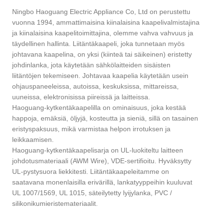
Ningbo Haoguang Electric Appliance Co, Ltd on perustettu
vuonna 1994, ammattimaisina kiinalaisina kaapelivalmistajina
ja kiinalaisina kaapelitoimittajina, olemme vahva vahvuus ja
täydellinen hallinta. Liitäntäkaapeli, joka tunnetaan myös
johtavana kaapelina, on yksi (kiinteä tai säikeinen) eristetty
johdinlanka, jota käytetään sähkölaitteiden sisäisten
liitäntöjen tekemiseen. Johtavaa kaapelia käytetään usein
ohjauspaneeleissa, autoissa, keskuksissa, mittareissa,
uuneissa, elektronisissa piireissä ja laitteissa.
Haoguang-kytkentäkaapelilla on ominaisuus, joka kestää
happoja, emäksiä, öljyjä, kosteutta ja sieniä, sillä on tasainen
eristyspaksuus, mikä varmistaa helpon irrotuksen ja
leikkaamisen.
Haoguang-kytkentäkaapelisarja on UL-luokiteltu laitteen
johdotusmateriaali (AWM Wire), VDE-sertifioitu. Hyväksytty
UL-pystysuora liekkitesti. Liitäntäkaapeleitamme on
saatavana monenlaisilla erivärillä, lankatyyppeihin kuuluvat
UL 1007/1569, UL 1015, säteilytetty lyijylanka, PVC /
silikonikumieristemateriaalit.