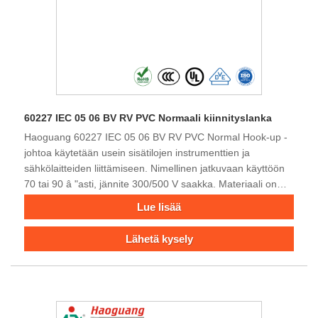
60227 IEC 05 06 BV RV PVC Normaali kiinnityslanka
Haoguang 60227 IEC 05 06 BV RV PVC Normal Hook-up -
johtoa käytetään usein sisätilojen instrumenttien ja
sähkölaitteiden liittämiseen. Nimellinen jatkuvaan käyttöön
70 tai 90 â "asti, jännite 300/500 V saakka. Materiaali on
ympäristöystävällistä ja korkealaatuista. Tervetuloa
Lue lisää
kyselyyn.
Lähetä kysely