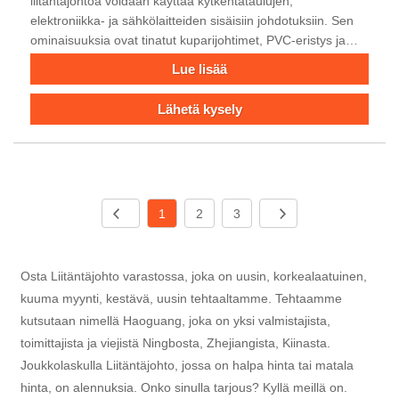
liitäntäjohtoa voidaan käyttää kytkentätaulujen,
elektroniikka- ja sähkölaitteiden sisäisiin johdotuksiin. Sen
ominaisuuksia ovat tinatut kuparijohtimet, PVC-eristys ja
300 voltin nimellislämpötila, joka vaihtelee jopa 80 ° C:
Lue lisää
seen. Se läpäisi liekkitestin. Haoguang-kaapeli tarjoaa tukea
erilaisille kaapeleille sovelluksellesi. Pls ota yhteyttä
Lähetä kysely
keskustellaksesi vaatimuksistasi.
1
2
3
Osta Liitäntäjohto varastossa, joka on uusin, korkealaatuinen,
kuuma myynti, kestävä, uusin tehtaaltamme. Tehtaamme
kutsutaan nimellä Haoguang, joka on yksi valmistajista,
toimittajista ja viejistä Ningbosta, Zhejiangista, Kiinasta.
Joukkolaskulla Liitäntäjohto, ​​jossa on halpa hinta tai matala
hinta, on alennuksia. Onko sinulla tarjous? Kyllä meillä on.