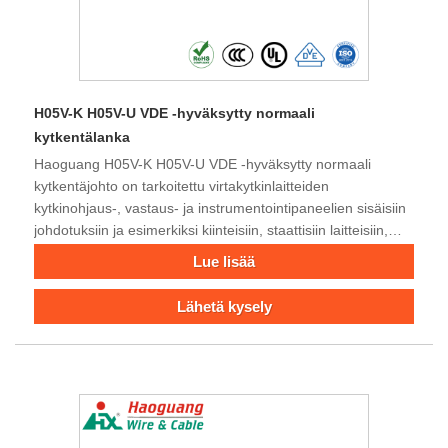
H05V-K H05V-U VDE -hyväksytty normaali
kytkentälanka
Haoguang H05V-K H05V-U VDE -hyväksytty normaali
kytkentäjohto on tarkoitettu virtakytkinlaitteiden
kytkinohjaus-, vastaus- ja instrumentointipaneelien sisäisiin
johdotuksiin ja esimerkiksi kiinteisiin, staattisiin laitteisiin,
tasasuuntaajalaitteiden sisäisiin liittimiin, moottorin
Lue lisää
käynnistimiin, ohjaukseen kaapit ja sisätilat. Niitä käytettiin
myös valaistuslaitteissa ja -järjestelmissä. Nimellisjännite
Lähetä kysely
jopa 300/500 volttia. Tervetuloa kyselyyn.