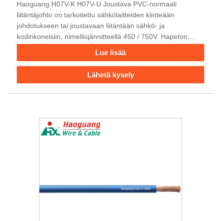
Haoguang H07V-K H07V-U Joustava PVC-normaali
liitäntäjohto on tarkoitettu sähkölaitteiden kiinteään
johdotukseen tai joustavaan liitäntään sähkö- ja
kodinkoneisiin, nimellisjännitteellä 450 / 750V. Hapeton,
VDE-sertifioitu, vertaansa vailla oleva suorituskyky, vakaa
Lue lisää
laatu ja kulutuskestävyys.
Lähetä kysely